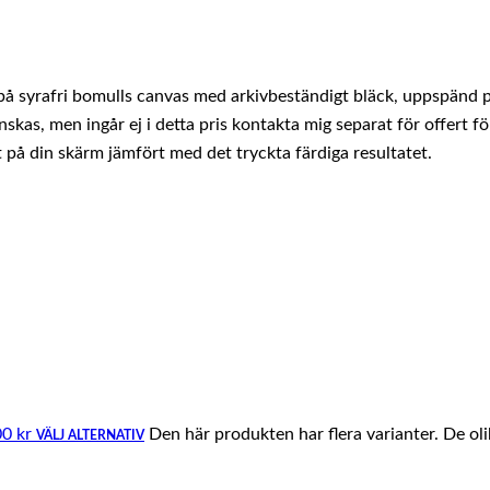
å syrafri bomulls canvas med arkivbeständigt bläck, uppspänd på
kas, men ingår ej i detta pris kontakta mig separat för offert fö
t på din skärm jämfört med det tryckta färdiga resultatet.
00 kr
Den här produkten har flera varianter. De ol
VÄLJ ALTERNATIV