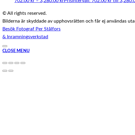
702.00
kr
–
3,280.00
kr
Prisintervall: 702.00 kr till 3,280.
© All rights reserved.
Bilderna är skyddade av upphovsrätten och får ej användas utan 
Besök Fotograf Per Stålfors
& Inramningsverkstad
CLOSE MENU