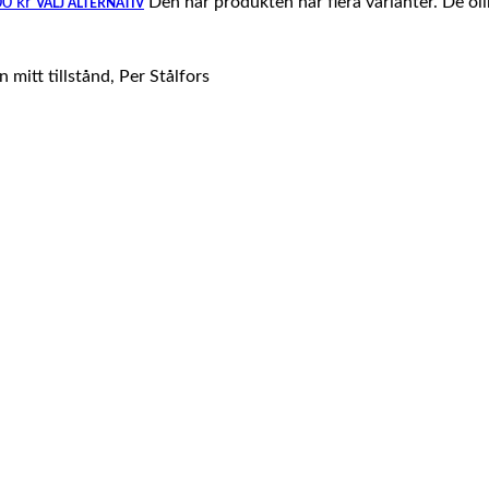
00 kr
Den här produkten har flera varianter. De ol
VÄLJ ALTERNATIV
mitt tillstånd, Per Stålfors