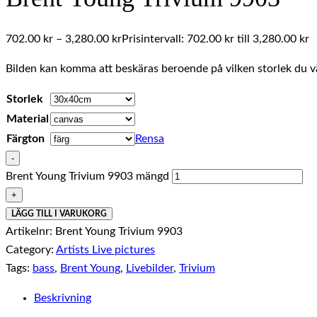
702.00
kr
–
3,280.00
kr
Prisintervall: 702.00 kr till 3,280.00 kr
Bilden kan komma att beskäras beroende på vilken storlek du vä
Storlek
Material
Färgton
Rensa
-
Brent Young Trivium 9903 mängd
+
LÄGG TILL I VARUKORG
Artikelnr:
Brent Young Trivium 9903
Category:
Artists Live pictures
Tags:
bass
,
Brent Young
,
Livebilder
,
Trivium
Beskrivning