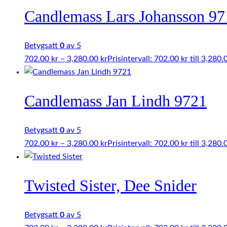
Candlemass Lars Johansson 97
Betygsatt
0
av 5
702.00
kr
–
3,280.00
kr
Prisintervall: 702.00 kr till 3,280.
Candlemass Jan Lindh 9721
Betygsatt
0
av 5
702.00
kr
–
3,280.00
kr
Prisintervall: 702.00 kr till 3,280.
Twisted Sister, Dee Snider
Betygsatt
0
av 5