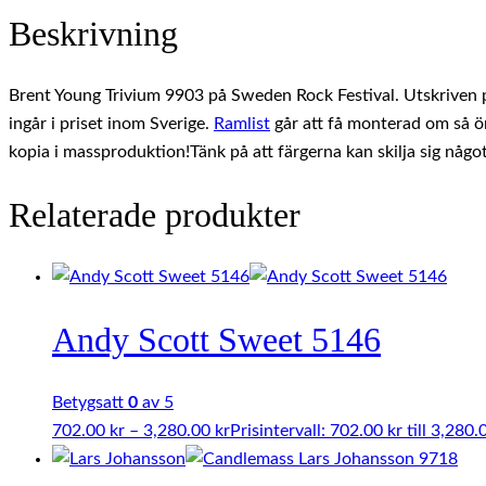
Beskrivning
Brent Young Trivium 9903 på Sweden Rock Festival. Utskriven p
ingår i priset inom Sverige.
Ramlist
går att få monterad om så öns
kopia i massproduktion!Tänk på att färgerna kan skilja sig någo
Relaterade produkter
Andy Scott Sweet 5146
Betygsatt
0
av 5
702.00
kr
–
3,280.00
kr
Prisintervall: 702.00 kr till 3,280.