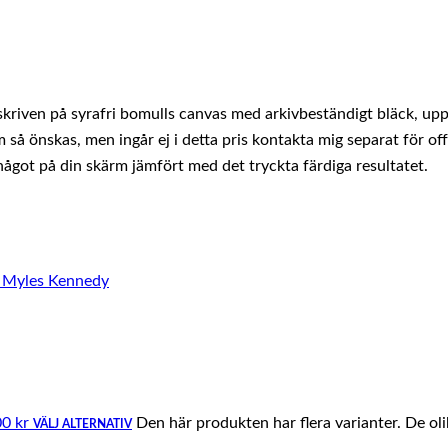
iven på syrafri bomulls canvas med arkivbeständigt bläck, upps
så önskas, men ingår ej i detta pris kontakta mig separat för off
 något på din skärm jämfört med det tryckta färdiga resultatet.
00 kr
Den här produkten har flera varianter. De ol
VÄLJ ALTERNATIV