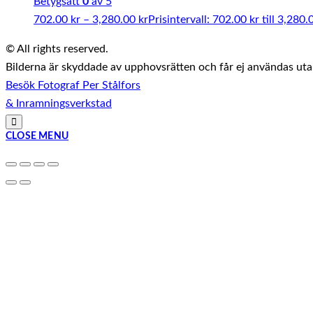
Betygsatt
0
av 5
702.00
kr
–
3,280.00
kr
Prisintervall: 702.00 kr till 3,280.
© All rights reserved.
Bilderna är skyddade av upphovsrätten och får ej användas utan 
Besök Fotograf Per Stålfors
& Inramningsverkstad
CLOSE MENU