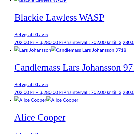
Blackie Lawless WASP
Betygsatt
0
av 5
702.00
kr
–
3,280.00
kr
Prisintervall: 702.00 kr till 3,280.
Candlemass Lars Johansson 97
Betygsatt
0
av 5
702.00
kr
–
3,280.00
kr
Prisintervall: 702.00 kr till 3,280.
Alice Cooper