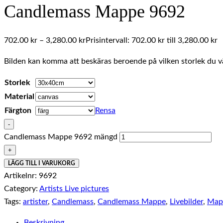
Candlemass Mappe 9692
702.00
kr
–
3,280.00
kr
Prisintervall: 702.00 kr till 3,280.00 kr
Bilden kan komma att beskäras beroende på vilken storlek du vä
Storlek
Material
Färgton
Rensa
-
Candlemass Mappe 9692 mängd
+
LÄGG TILL I VARUKORG
Artikelnr:
9692
Category:
Artists Live pictures
Tags:
artister
,
Candlemass
,
Candlemass Mappe
,
Livebilder
,
Map
Beskrivning