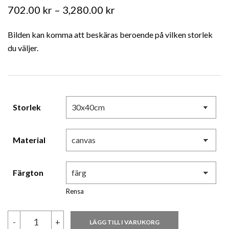
Prisintervall:
702.00
kr
–
3,280.00
kr
702.00 kr
Bilden kan komma att beskäras beroende på vilken storlek
till
du väljer.
3,280.00 kr
Storlek
Material
Färgton
Rensa
Ghost
-
+
LÄGG TILL I VARUKORG
_8037