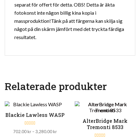
separat för offert för detta. OBS! Detta är äkta
fotokonst inte någon billig kina kopia i
massproduktion!Tänk på att färgerna kan skilja sig
något på din skärm jämfört med det tryckta färdiga
resultatet.
Relaterade produkter
Blackie Lawless WASP
AlterBridge Mark
Tremonti 8533
B
Prisintervall:
702.00
kr
–
3,280.00
kr
e
t
702.00 kr
y