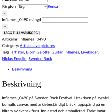
Färgton
Rensa
-
Inflames _0490 mängd
+
LÄGG TILL I VARUKORG
Artikelnr:
Inflames _0490
Category:
Artists Live pictures
Tags:
artister
,
Björn Gelotte
,
Guitar
,
Inflames
,
Livebilder
,
Niclas Engelin
,
Sweden Rock
Beskrivning
Beskrivning
Inflames _0490 på Sweden Rock Festival. Utskriven på syrafri
bomulls canvas med arkivbeständigt bläck, uppspänd på en
kilram av svensk furu. Inplastad och emballerad. Frakt ingår i