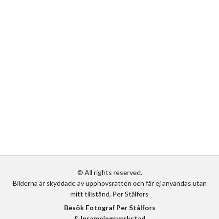
produktsidan
© All rights reserved.
Bilderna är skyddade av upphovsrätten och får ej användas utan
mitt tillstånd, Per Stålfors
Besök Fotograf Per Stålfors
& Inramningsverkstad