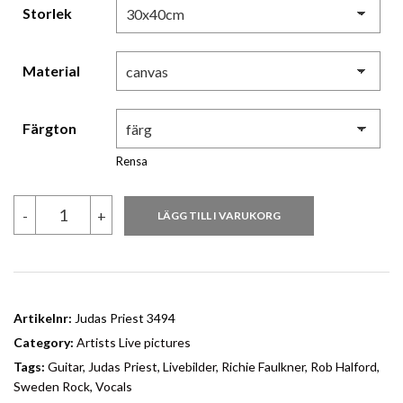
Storlek
Material
Färgton
Rensa
Judas
-
+
LÄGG TILL I VARUKORG
Priest
3494
mängd
Artikelnr:
Judas Priest 3494
Category:
Artists Live pictures
Tags:
Guitar
,
Judas Priest
,
Livebilder
,
Richie Faulkner
,
Rob Halford
,
Sweden Rock
,
Vocals