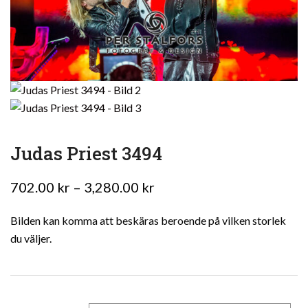
Judas Priest 3494
Prisintervall:
702.00
kr
–
3,280.00
kr
702.00 kr
Bilden kan komma att beskäras beroende på vilken storlek
till
du väljer.
3,280.00 kr