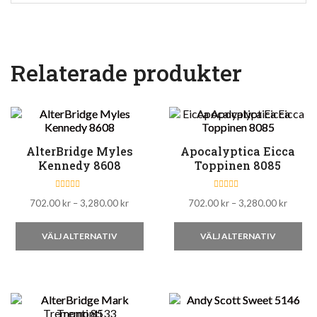
Relaterade produkter
AlterBridge Myles
Apocalyptica Eicca
Kennedy 8608
Toppinen 8085
B
B
Prisintervall:
Prisinte
702.00
kr
–
3,280.00
kr
702.00
kr
–
3,280.00
kr
e
e
t
t
702.00 kr
702.00
y
y
Den
De
g
till
g
till
VÄLJ ALTERNATIV
VÄLJ ALTERNATIV
s
s
3,280.00 kr
3,280.
här
här
a
a
t
t
t
produkten
t
pr
0
0
a
a
har
har
v
v
5
5
flera
fle