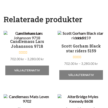
Relaterade produkter
Candlemass Lars
Scott Gorham Black
Johansson 9718
star riders 5159
B
Prisintervall:
702.00
kr
–
3,280.00
kr
e
B
t
Prisinte
702.00 kr
702.00
kr
–
3,280.00
kr
e
y
t
Den
702.00
g
till
y
VÄLJ ALTERNATIV
s
De
g
till
3,280.00 kr
här
a
VÄLJ ALTERNATIV
s
t
3,280.
här
a
t
produkten
t
0
t
pr
a
har
0
v
a
har
5
flera
v
5
fle
varianter.
var
De