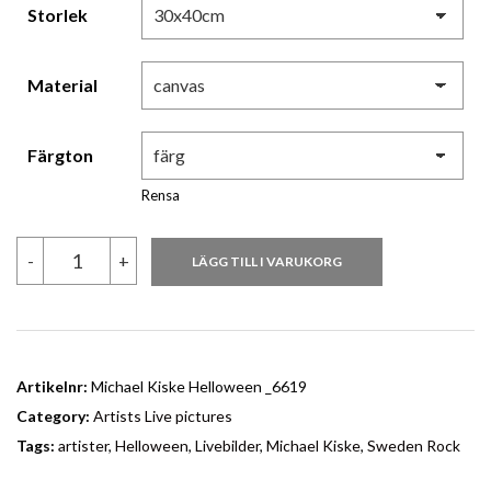
Storlek
Material
Färgton
Rensa
Michael
-
+
LÄGG TILL I VARUKORG
Kiske
Helloween
_6619
mängd
Artikelnr:
Michael Kiske Helloween _6619
Category:
Artists Live pictures
Tags:
artister
,
Helloween
,
Livebilder
,
Michael Kiske
,
Sweden Rock