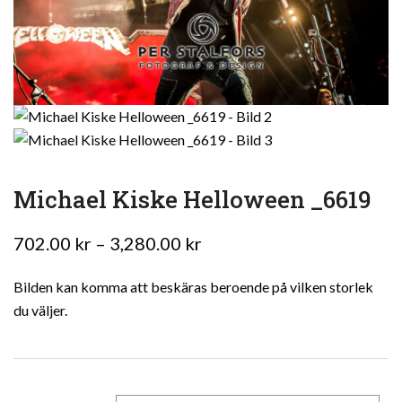
Michael Kiske Helloween _6619
Prisintervall:
702.00
kr
–
3,280.00
kr
702.00 kr
Bilden kan komma att beskäras beroende på vilken storlek
till
du väljer.
3,280.00 kr