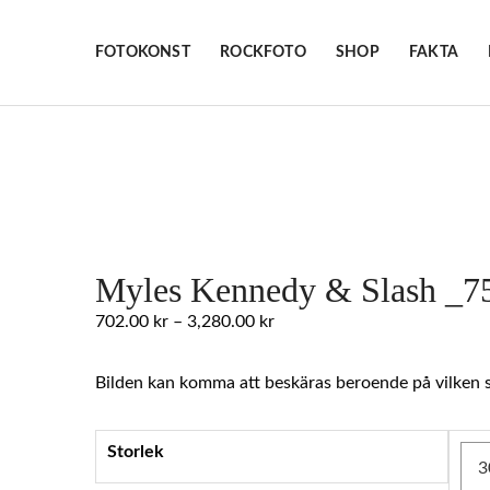
FOTOKONST
ROCKFOTO
SHOP
FAKTA
Myles Kennedy & Slash _7
Prisintervall:
702.00
kr
–
3,280.00
kr
702.00 kr
till
Bilden kan komma att beskäras beroende på vilken st
3,280.00 kr
Storlek