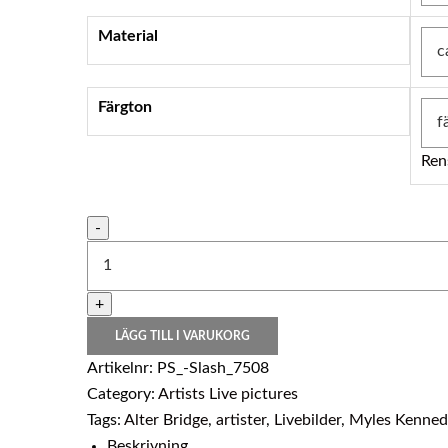
Material
Färgton
Ren
-
Myles
Kennedy
&
+
Slash
_7508
LÄGG TILL I VARUKORG
mängd
Artikelnr:
PS_-Slash_7508
Category:
Artists Live pictures
Tags:
Alter Bridge
,
artister
,
Livebilder
,
Myles Kenned
Beskrivning