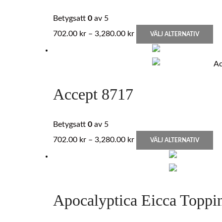
Betygsatt
0
av 5
Prisintervall:
D
702.00
kr
–
3,280.00
kr
VÄLJ ALTERNATIV
702.00 kr
hä
till
pr
3,280.00 kr
ha
fle
Accept 8717
va
D
ol
Betygsatt
0
av 5
al
Prisintervall:
D
702.00
kr
–
3,280.00
kr
VÄLJ ALTERNATIV
ka
702.00 kr
hä
vä
till
pr
på
3,280.00 kr
ha
pr
fle
Apocalyptica Eicca Toppi
va
D