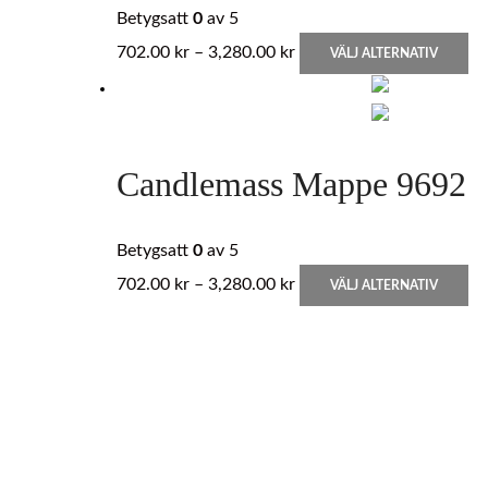
ol
Betygsatt
0
av 5
al
Prisintervall:
D
702.00
kr
–
3,280.00
kr
VÄLJ ALTERNATIV
ka
702.00 kr
hä
vä
till
pr
på
3,280.00 kr
ha
pr
fle
Candlemass Mappe 9692
va
D
ol
Betygsatt
0
av 5
al
Prisintervall:
D
702.00
kr
–
3,280.00
kr
VÄLJ ALTERNATIV
ka
702.00 kr
hä
vä
till
pr
på
3,280.00 kr
ha
pr
fle
va
D
ol