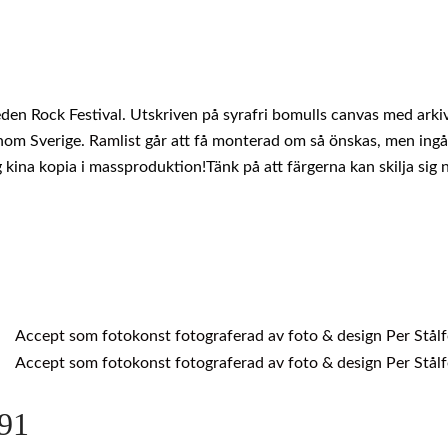
en Rock Festival. Utskriven på syrafri bomulls canvas med arki
 inom Sverige.
Ramlist
går att få monterad om så önskas, men ingår 
g kina kopia i massproduktion!Tänk på att färgerna kan skilja sig
91