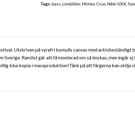
Tags:
bass
,
Livebilder
,
Mötley Crue
,
Nikki SiXX
,
Swe
tival. Utskriven på syrafri bomulls canvas med arkivbeständigt b
om Sverige.
Ramlist
går att få monterad om så önskas, men ingår ej i
illig kina kopia i massproduktion!Tänk på att färgerna kan skilja 