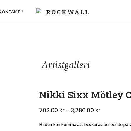
KONTAKT
Artistgalleri
Nikki Sixx Mötley 
Prisinterval
702.00
kr
–
3,280.00
kr
702.00 kr
Bilden kan komma att beskäras beroende på vil
till