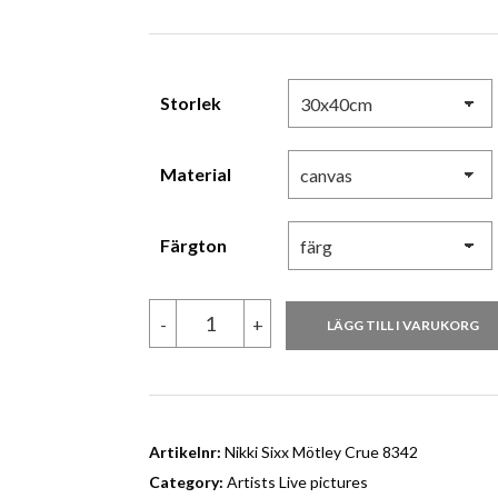
3,280.00 kr
Storlek
Material
Färgton
Nikki
-
+
LÄGG TILL I VARUKORG
Sixx
Mötley
Crue
8342
mängd
Artikelnr:
Nikki Sixx Mötley Crue 8342
Category:
Artists Live pictures