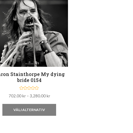
ron Stainthorpe My dying
bride 0154
B
Prisintervall:
702.00
kr
–
3,280.00
kr
e
t
702.00 kr
y
Den
g
till
VÄLJ ALTERNATIV
s
3,280.00 kr
här
a
t
t
produkten
0
a
har
v