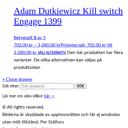
Adam Dutkiewicz Kill switch
Engage 1399
Betygsatt
0
av 5
702.00
kr
–
3,280.00
kr
Prisintervall: 702.00 kr till
3,280.00 kr
Den här produkten har flera
VÄLJ ALTERNATIV
varianter. De olika alternativen kan väljas på
produktsidan
×
Close drawer
Sök efter:
SÖK
Läs mer om våra villkor
här ->
© All rights reserved.
Bilderna är skyddade av upphovsrätten och får ej användas
utan mitt tillstånd, Per Stålfors