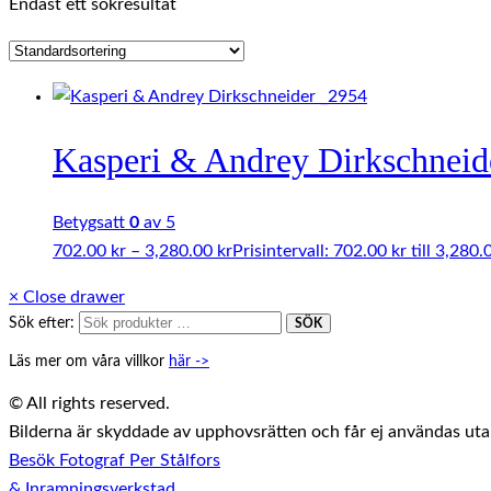
Endast ett sökresultat
Kasperi & Andrey Dirkschneid
Betygsatt
0
av 5
702.00
kr
–
3,280.00
kr
Prisintervall: 702.00 kr till 3,280.
×
Close drawer
Sök efter:
SÖK
Läs mer om våra villkor
här ->
© All rights reserved.
Bilderna är skyddade av upphovsrätten och får ej användas utan 
Besök Fotograf Per Stålfors
& Inramningsverkstad