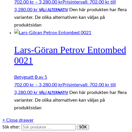
702.00
kr
–
3,280.00
kr
Prisintervall: 702.00 kr till
3,280.00 kr
Den här produkten har flera
VÄLJ ALTERNATIV
varianter. De olika alternativen kan väljas på
produktsidan
Lars-Göran Petrov Entombed
0021
Betygsatt
0
av 5
702.00
kr
–
3,280.00
kr
Prisintervall: 702.00 kr till
3,280.00 kr
Den här produkten har flera
VÄLJ ALTERNATIV
varianter. De olika alternativen kan väljas på
produktsidan
×
Close drawer
Sök efter:
SÖK