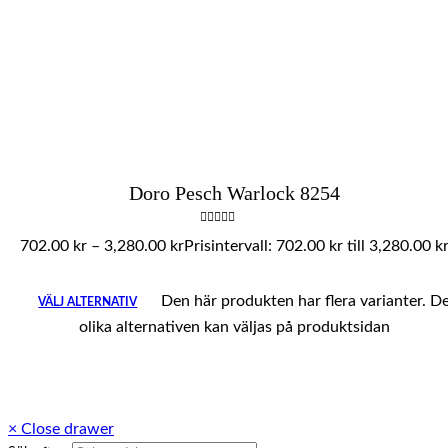
Doro Pesch Warlock 8254
Betygsatt
702.00
kr
–
3,280.00
kr
Prisintervall: 702.00 kr till 3,280.00 k
0
av
5
Den här produkten har flera varianter. D
VÄLJ ALTERNATIV
olika alternativen kan väljas på produktsidan
×
Close drawer