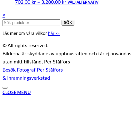
Prisintervall:
Den
702.00
kr
–
3,280.00
kr
VÄLJ ALTERNATIV
702.00 kr
här
Close
×
till
produkten
Sök
drawer
SÖK
3,280.00 kr
har
efter:
Läs mer om våra villkor
här ->
flera
varianter.
© All rights reserved.
De
Bilderna är skyddade av upphovsrätten och får ej användas
olika
utan mitt tillstånd, Per Stålfors
alternativen
Besök Fotograf Per Stålfors
kan
& Inramningsverkstad
väljas
på
CLOSE MENU
produktsidan