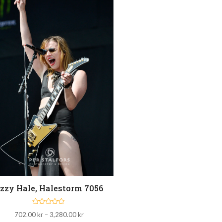
zzy Hale, Halestorm 7056
B
Prisintervall:
702.00
kr
–
3,280.00
kr
e
t