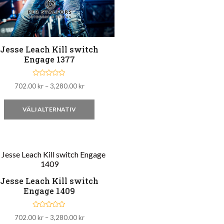
Jesse Leach Kill switch
Engage 1377
B
Prisintervall:
702.00
kr
–
3,280.00
kr
e
t
702.00 kr
y
Den
g
till
VÄLJ ALTERNATIV
s
3,280.00 kr
här
a
t
t
produkten
0
a
har
v
5
flera
varianter.
Jesse Leach Kill switch
De
Engage 1409
olika
alternativen
B
Prisintervall:
702.00
kr
–
3,280.00
kr
e
kan