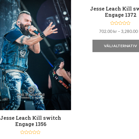
Jesse Leach Kill s
Engage 1372
B
702.00
kr
–
3,280.00
e
t
y
g
VÄLJ ALTERNATIV
s
a
t
t
0
a
v
5
Jesse Leach Kill switch
Engage 1356
B