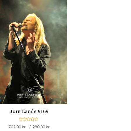
Jorn Lande 9169
B
Prisintervall:
702.00
kr
–
3,280.00
kr
e