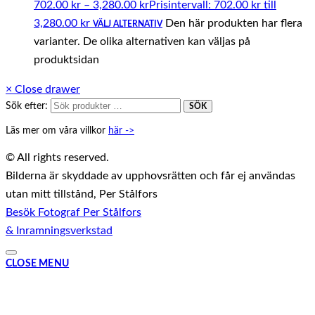
702.00
kr
–
3,280.00
kr
Prisintervall: 702.00 kr till
3,280.00 kr
Den här produkten har flera
VÄLJ ALTERNATIV
varianter. De olika alternativen kan väljas på
produktsidan
×
Close drawer
Sök efter:
SÖK
Läs mer om våra villkor
här ->
© All rights reserved.
Bilderna är skyddade av upphovsrätten och får ej användas
utan mitt tillstånd, Per Stålfors
Besök Fotograf Per Stålfors
& Inramningsverkstad
CLOSE MENU