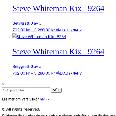
kan
Steve Whiteman Kix _9264
3,280.00 kr
har
väljas
flera
på
varianter.
Betygsatt
0
av 5
produktsidan
De
Prisintervall:
Den
702.00
kr
–
3,280.00
kr
VÄLJ ALTERNATIV
olika
702.00 kr
här
alternativen
till
produkten
kan
Steve Whiteman Kix _9264
3,280.00 kr
har
väljas
flera
på
varianter.
Betygsatt
0
av 5
produktsidan
De
Prisintervall:
Den
702.00
kr
–
3,280.00
kr
VÄLJ ALTERNATIV
olika
702.00 kr
här
alternativen
Close
×
till
produkten
Sök
kan
drawer
SÖK
3,280.00 kr
har
efter:
väljas
Läs mer om våra villkor
här ->
flera
på
varianter.
© All rights reserved.
produktsidan
De
Bilderna är skyddade av upphovsrätten och får ej användas utan 