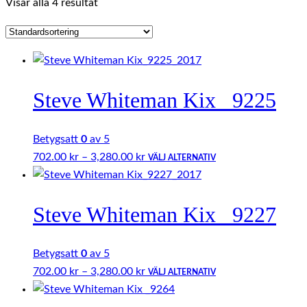
Visar alla 4 resultat
Steve Whiteman Kix _9225
Betygsatt
0
av 5
Prisintervall:
Den
702.00
kr
–
3,280.00
kr
VÄLJ ALTERNATIV
702.00 kr
här
till
produkten
Steve Whiteman Kix _9227
3,280.00 kr
har
flera
varianter.
Betygsatt
0
av 5
De
Prisintervall:
Den
702.00
kr
–
3,280.00
kr
VÄLJ ALTERNATIV
olika
702.00 kr
här
alternativen
till
produkten