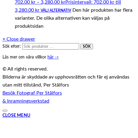
702.00
kr
–
3,280.00
kr
Prisintervall: 702.00 kr till
3,280.00 kr
Den här produkten har flera
VÄLJ ALTERNATIV
varianter. De olika alternativen kan väljas på
produktsidan
×
Close drawer
Sök efter:
SÖK
Läs mer om våra villkor
här ->
© All rights reserved.
Bilderna är skyddade av upphovsrätten och får ej användas
utan mitt tillstånd, Per Stålfors
Besök Fotograf Per Stålfors
& Inramningsverkstad
CLOSE MENU