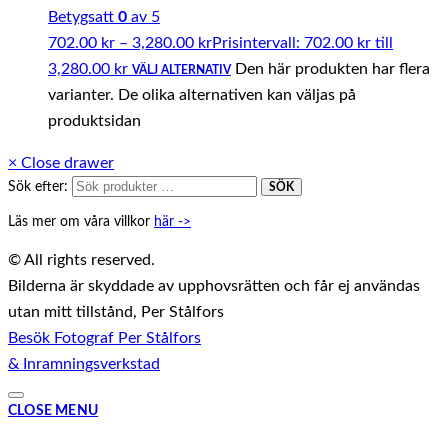
Betygsatt
0
av 5
702.00
kr
–
3,280.00
kr
Prisintervall: 702.00 kr till
3,280.00 kr
Den här produkten har flera
VÄLJ ALTERNATIV
varianter. De olika alternativen kan väljas på
produktsidan
×
Close drawer
Sök efter:
SÖK
Läs mer om våra villkor
här ->
© All rights reserved.
Bilderna är skyddade av upphovsrätten och får ej användas
utan mitt tillstånd, Per Stålfors
Besök Fotograf Per Stålfors
& Inramningsverkstad
CLOSE MENU