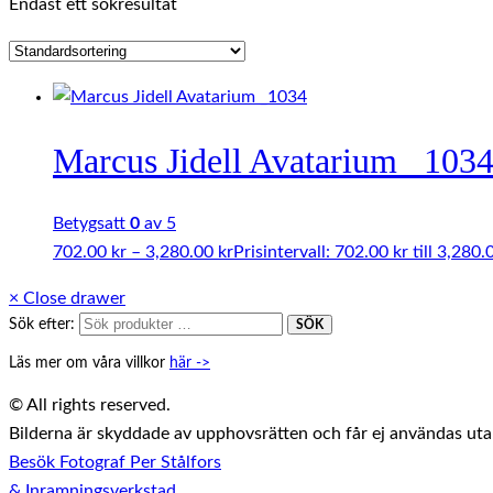
Endast ett sökresultat
Marcus Jidell Avatarium _103
Betygsatt
0
av 5
702.00
kr
–
3,280.00
kr
Prisintervall: 702.00 kr till 3,280.
×
Close drawer
Sök efter:
SÖK
Läs mer om våra villkor
här ->
© All rights reserved.
Bilderna är skyddade av upphovsrätten och får ej användas utan 
Besök Fotograf Per Stålfors
& Inramningsverkstad