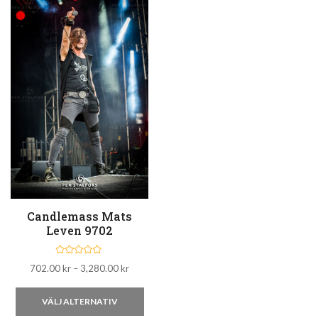
Candlemass Mats
Leven 9702
B
Prisintervall:
702.00
kr
–
3,280.00
kr
e
t
702.00 kr
y
Den
g
till
VÄLJ ALTERNATIV
s
3,280.00 kr
här
a