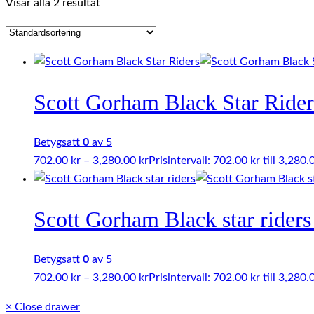
Visar alla 2 resultat
Scott Gorham Black Star Rider
Betygsatt
0
av 5
702.00
kr
–
3,280.00
kr
Prisintervall: 702.00 kr till 3,280.
Scott Gorham Black star rider
Betygsatt
0
av 5
702.00
kr
–
3,280.00
kr
Prisintervall: 702.00 kr till 3,280.
×
Close drawer