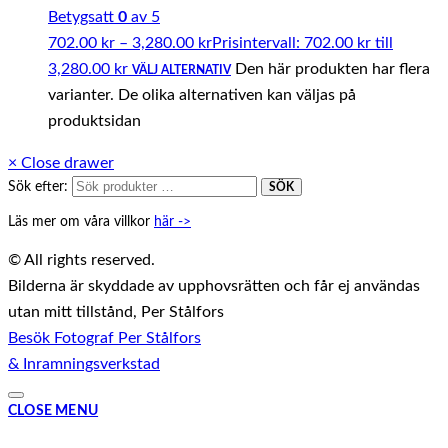
Betygsatt
0
av 5
702.00
kr
–
3,280.00
kr
Prisintervall: 702.00 kr till
3,280.00 kr
Den här produkten har flera
VÄLJ ALTERNATIV
varianter. De olika alternativen kan väljas på
produktsidan
×
Close drawer
Sök efter:
SÖK
Läs mer om våra villkor
här ->
© All rights reserved.
Bilderna är skyddade av upphovsrätten och får ej användas
utan mitt tillstånd, Per Stålfors
Besök Fotograf Per Stålfors
& Inramningsverkstad
CLOSE MENU