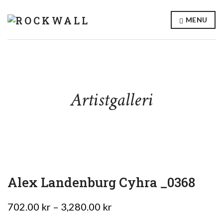
MENU
Artistgalleri
Alex Landenburg Cyhra _0368
Prisintervall:
702.00
kr
–
3,280.00
kr
702.00 kr