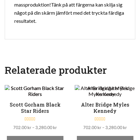
massproduktion!Tänk på att färgerna kan skilja sig
något på din skärm jämfört med det tryckta färdiga
resultatet.
Relaterade produkter
Scott Gorham Black
Alter Bridge Myles
Star Riders
Kennedy
B
B
Prisintervall:
Prisinte
702.00
kr
–
3,280.00
kr
702.00
kr
–
3,280.00
kr
e
e
t
t
702.00 kr
702.00
y
y
Den
De
g
till
g
till