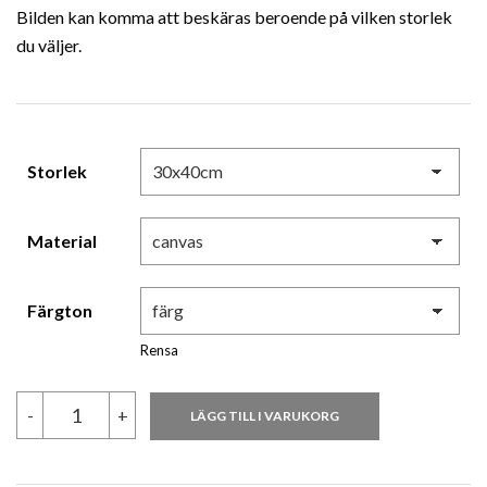
Bilden kan komma att beskäras beroende på vilken storlek
till
du väljer.
3,280.00 kr
Storlek
Material
Färgton
Rensa
Alex
-
+
LÄGG TILL I VARUKORG
Landenburg
Cyhra
_0368
mängd