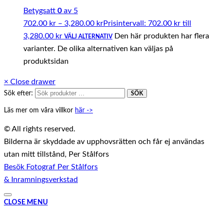
Betygsatt
0
av 5
702.00
kr
–
3,280.00
kr
Prisintervall: 702.00 kr till
3,280.00 kr
Den här produkten har flera
VÄLJ ALTERNATIV
varianter. De olika alternativen kan väljas på
produktsidan
×
Close drawer
Sök efter:
SÖK
Läs mer om våra villkor
här ->
© All rights reserved.
Bilderna är skyddade av upphovsrätten och får ej användas
utan mitt tillstånd, Per Stålfors
Besök Fotograf Per Stålfors
& Inramningsverkstad
CLOSE MENU