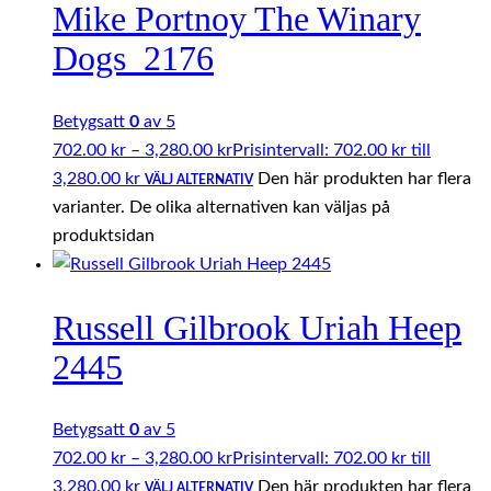
Mike Portnoy The Winary
Dogs_2176
Betygsatt
0
av 5
702.00
kr
–
3,280.00
kr
Prisintervall: 702.00 kr till
3,280.00 kr
Den här produkten har flera
VÄLJ ALTERNATIV
varianter. De olika alternativen kan väljas på
produktsidan
Russell Gilbrook Uriah Heep
2445
Betygsatt
0
av 5
702.00
kr
–
3,280.00
kr
Prisintervall: 702.00 kr till
3,280.00 kr
Den här produkten har flera
VÄLJ ALTERNATIV