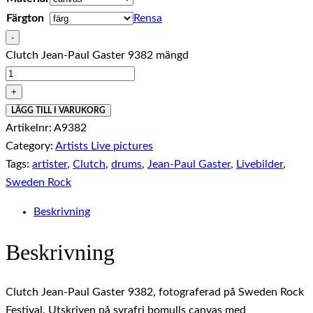
Färgton
Rensa
-
Clutch Jean-Paul Gaster 9382 mängd
+
LÄGG TILL I VARUKORG
Artikelnr:
A9382
Category:
Artists Live pictures
Tags:
artister
,
Clutch
,
drums
,
Jean-Paul Gaster
,
Livebilder
,
Sweden Rock
Beskrivning
Beskrivning
Clutch Jean-Paul Gaster 9382, fotograferad på Sweden Rock
Festival. Utskriven på syrafri bomulls canvas med