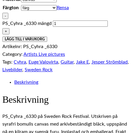
Färgton
Rensa
-
PS_Cyhra _6330 mängd
+
LÄGG TILL I VARUKORG
Artikelnr:
PS_Cyhra _6330
Category:
Artists Live pictures
Tags:
Cyhra
,
Euge Valovirta
,
Guitar
,
Jake E
,
Jesper Strömblad
,
Livebilder
,
Sweden Rock
Beskrivning
Beskrivning
PS_Cyhra _6330 på Sweden Rock Festival. Utskriven på
syrafri bomulls canvas med arkivbeständigt bläck, uppspänd
på en kilram av svensk furu. Inplastad och emballerad. Frakt