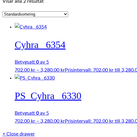
Visar alla 2 resultat
Cyhra _6354
Betygsatt
0
av 5
702.00
kr
–
3,280.00
kr
Prisintervall: 702.00 kr till 3,280.
PS_Cyhra _6330
Betygsatt
0
av 5
702.00
kr
–
3,280.00
kr
Prisintervall: 702.00 kr till 3,280.
×
Close drawer