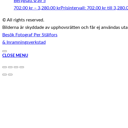
Betygsatt
0
av 5
702.00
kr
–
3,280.00
kr
Prisintervall: 702.00 kr till 3,280.
© All rights reserved.
Bilderna är skyddade av upphovsrätten och får ej användas utan 
Besök Fotograf Per Stålfors
& Inramningsverkstad
CLOSE MENU