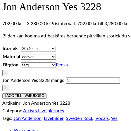
Jon Anderson Yes 3228
702.00
kr
–
3,280.00
kr
Prisintervall: 702.00 kr till 3,280.00 kr
Bilden kan komma att beskäras beroende på vilken storlek du vä
Storlek
Material
Färgton
Rensa
-
Jon Anderson Yes 3228 mängd
+
LÄGG TILL I VARUKORG
Artikelnr:
Jon Anderson Yes 3228
Category:
Artists Live pictures
Tags:
Jon Anderson
,
Livebilder
,
Sweden Rock
,
Vocals
,
Yes
Beskrivning