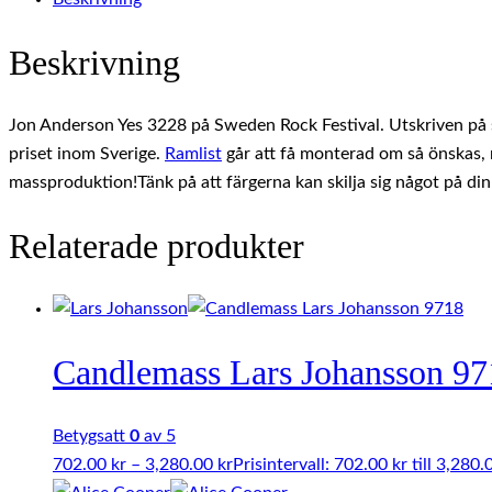
Beskrivning
Jon Anderson Yes 3228 på Sweden Rock Festival. Utskriven på sy
priset inom Sverige.
Ramlist
går att få monterad om så önskas, me
massproduktion!Tänk på att färgerna kan skilja sig något på din
Relaterade produkter
Candlemass Lars Johansson 97
Betygsatt
0
av 5
702.00
kr
–
3,280.00
kr
Prisintervall: 702.00 kr till 3,280.