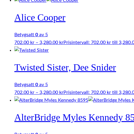
Alice Cooper
Betygsatt
0
av 5
702.00
kr
–
3,280.00
kr
Prisintervall: 702.00 kr till 3,280.
Twisted Sister, Dee Snider
Betygsatt
0
av 5
702.00
kr
–
3,280.00
kr
Prisintervall: 702.00 kr till 3,280.
AlterBridge Myles Kennedy 8