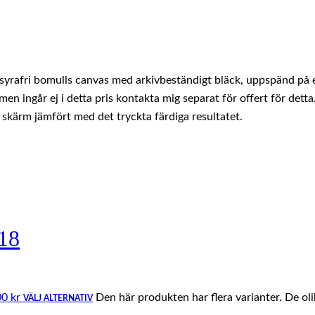
rafri bomulls canvas med arkivbeständigt bläck, uppspänd på en 
n ingår ej i detta pris kontakta mig separat för offert för detta.
 skärm jämfört med det tryckta färdiga resultatet.
18
00 kr
Den här produkten har flera varianter. De ol
VÄLJ ALTERNATIV