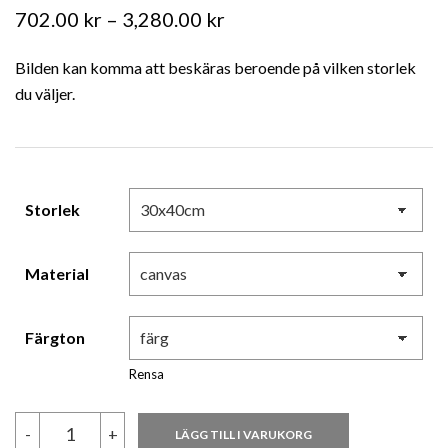
Prisintervall:
702.00
kr
–
3,280.00
kr
702.00 kr
Bilden kan komma att beskäras beroende på vilken storlek
till
du väljer.
3,280.00 kr
Storlek
Material
Färgton
Rensa
Phil
-
+
LÄGG TILL I VARUKORG
Lanzon