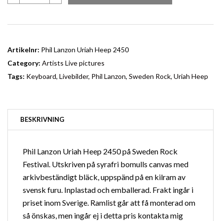
Uriah
Heep
2450
mängd
Artikelnr:
Phil Lanzon Uriah Heep 2450
Category:
Artists Live pictures
Tags:
Keyboard
,
Livebilder
,
Phil Lanzon
,
Sweden Rock
,
Uriah Heep
BESKRIVNING
Phil Lanzon Uriah Heep 2450 på Sweden Rock
Festival. Utskriven på syrafri bomulls canvas med
arkivbeständigt bläck, uppspänd på en kilram av
svensk furu. Inplastad och emballerad. Frakt ingår i
priset inom Sverige.
Ramlist
går att få monterad om
så önskas, men ingår ej i detta pris kontakta mig