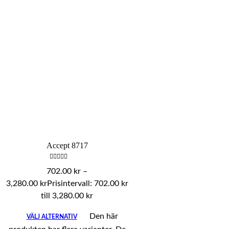
Accept 8717
Betygsatt
702.00
kr
–
0
av
3,280.00
kr
Prisintervall: 702.00 kr
5
till 3,280.00 kr
Den här
VÄLJ ALTERNATIV