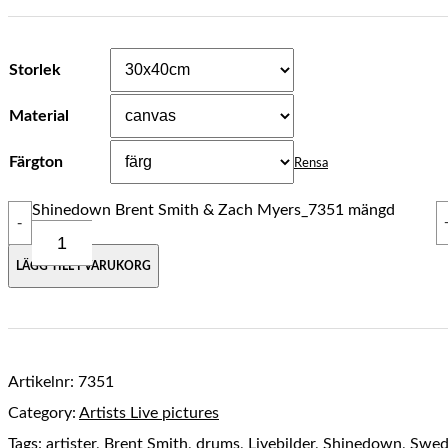
Storlek
Material
Färgton
Rensa
Shinedown Brent Smith & Zach Myers_7351 mängd
-
LÄGG TILL I VARUKORG
Artikelnr:
7351
Category:
Artists Live pictures
Tags:
artister
,
Brent Smith
,
drums
,
Livebilder
,
Shinedown
,
Swed