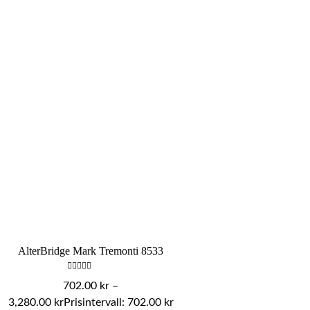
AlterBridge Mark Tremonti 8533
Betygsatt
702.00
kr
–
0
av
3,280.00
kr
Prisintervall: 702.00 kr
5