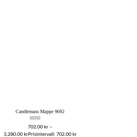
Candlemass Mappe 9692
Betygsatt
702.00
kr
–
0
av
3,280.00
kr
Prisintervall: 702.00 kr
5