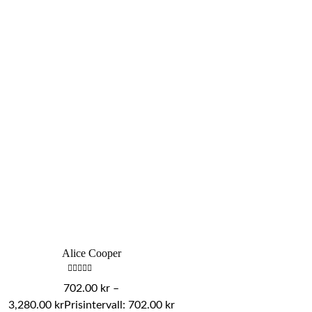
Alice Cooper
Betygsatt
702.00
kr
–
0
av
3,280.00
kr
Prisintervall: 702.00 kr
5