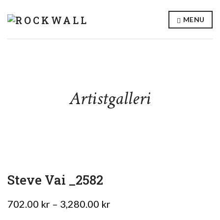
MENU
Artistgalleri
Steve Vai _2582
Prisintervall:
702.00
kr
–
3,280.00
kr
702.00 kr