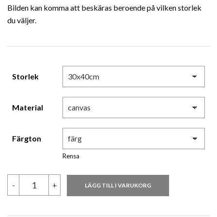
Bilden kan komma att beskäras beroende på vilken storlek
till
du väljer.
3,280.00 kr
Storlek
Material
Färgton
Rensa
Steve
-
+
LÄGG TILL I VARUKORG
Vai
_2582
mängd