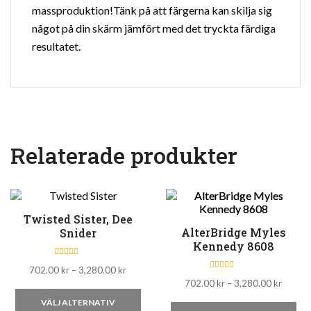
massproduktion!Tänk på att färgerna kan skilja sig
något på din skärm jämfört med det tryckta färdiga
resultatet.
Relaterade produkter
Twisted Sister, Dee
AlterBridge Myles
Snider
Kennedy 8608
B
Prisintervall:
702.00
kr
–
3,280.00
kr
e
B
t
Prisinte
702.00 kr
702.00
kr
–
3,280.00
kr
e
y
t
Den
702.00
g
till
y
VÄLJ ALTERNATIV
s
De
g
till