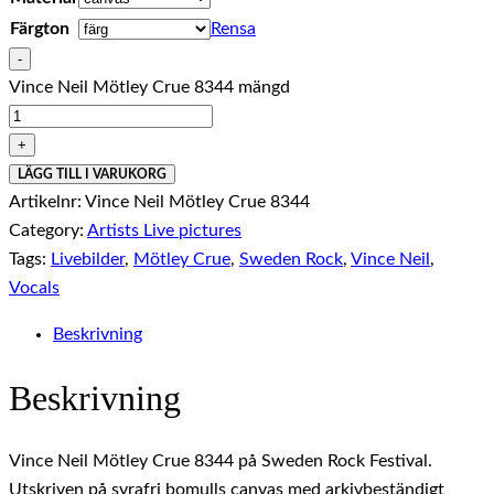
Färgton
Rensa
-
Vince Neil Mötley Crue 8344 mängd
+
LÄGG TILL I VARUKORG
Artikelnr:
Vince Neil Mötley Crue 8344
Category:
Artists Live pictures
Tags:
Livebilder
,
Mötley Crue
,
Sweden Rock
,
Vince Neil
,
Vocals
Beskrivning
Beskrivning
Vince Neil Mötley Crue 8344 på Sweden Rock Festival.
Utskriven på syrafri bomulls canvas med arkivbeständigt